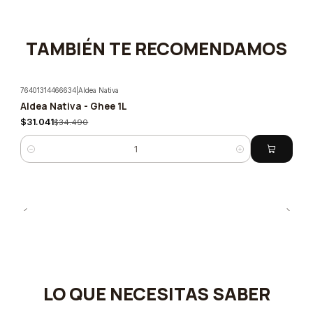
TAMBIÉN TE RECOMENDAMOS
76401314466634
|
Aldea Nativa
Aldea Nativa - Ghee 1L
-10%
$31.041
$34.490
Cantidad
LO QUE NECESITAS SABER