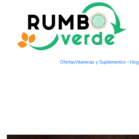
Envío gratis por compras sobre los 59.990 en la provincia de Santiago
Inicio
Plantas y Hierbas
Hierbas Medicinales
Apiyerbas - Bailahuen 15g
Ofertas
Vitaminas y Suplementos
Hog