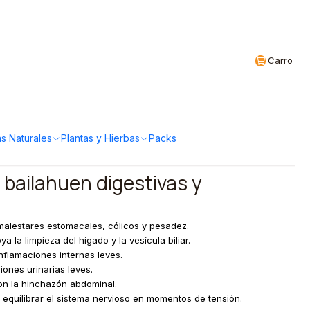
Realizamos envíos a todo Chile
CL
Carro
- Bailahuen 15g
a!
s Naturales
Plantas y Hierbas
Packs
l bailahuen digestivas y
a malestares estomacales, cólicos y pesadez.
ya la limpieza del hígado y la vesícula biliar.
nflamaciones internas leves.
ciones urinarias leves.
n la hinchazón abdominal.
 equilibrar el sistema nervioso en momentos de tensión.