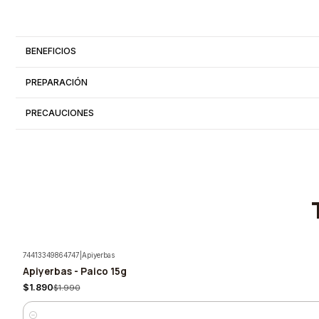
BENEFICIOS
PREPARACIÓN
PRECAUCIONES
74413349864747
|
Apiyerbas
Apiyerbas - Paico 15g
-5%
$1.890
$1.990