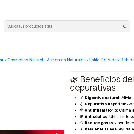
|
Apiyerbas 
¡Compra más y ahorr
ar
Cosmética Natural
Alimentos Naturales
Estilo De Vida
Bebida
🌿 Beneficios de
depurativas
🌱
Digestivo natural
: Alivi
💧
Depurativo hepático
: Apo
🌾
Antiinflamatorio
: Calma i
🦠
Antiséptico
: Útil en infec
💨
Reduce gases
y ayuda co
🧘
Relajante suave
: Ayuda a