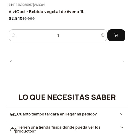
74492469265917
|
ViviCosi
ViviCosi - Bebida vegetal de Avena 1L
-5%
$2.840
$2.990
Cantidad
LO QUE NECESITAS SABER
¿Cuánto tiempo tardará en llegar mi pedido?
¿Tienen una tienda física donde pueda ver los
productos?