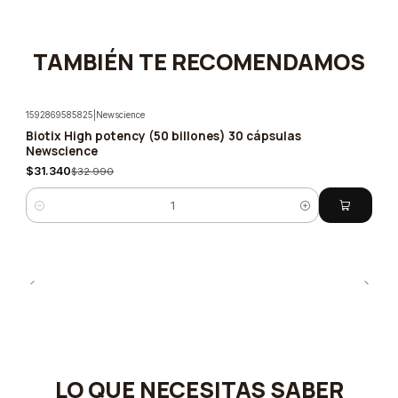
TAMBIÉN TE RECOMENDAMOS
1592869585825
|
Newscience
Biotix High potency (50 billones) 30 cápsulas
-5%
Newscience
$31.340
$32.990
Cantidad
LO QUE NECESITAS SABER