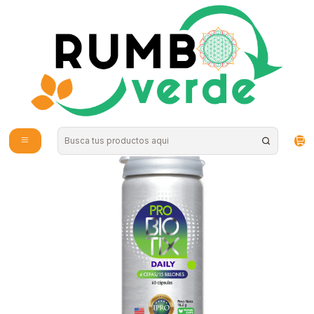
Envío gratis por compras sobre los 59.990 en la provincia de Santiago
Inicio
Vitaminas y Suplementos
Probióticos y Digestión
Biotix Daily (15 billones) 60 cápsulas Newscience