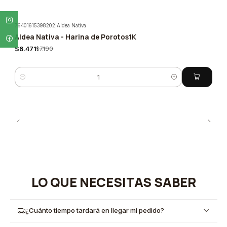
76401615398202
|
Aldea Nativa
Aldea Nativa - Harina de Porotos1K
-10%
$6.471
$7.190
Cantidad
LO QUE NECESITAS SABER
¿Cuánto tiempo tardará en llegar mi pedido?