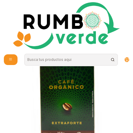
Envío gratis por compras sobre los 59.990 en la provincia de Santiago
Inicio
Bebidas Naturales
Té, Café y Mate
Café molido 250gr Orgánico Native