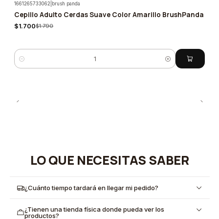
1661265733062
|
brush panda
Cepillo Adulto Cerdas Suave Color Amarillo BrushPanda
-5%
$1.700
$1.790
Cantidad
LO QUE NECESITAS SABER
¿Cuánto tiempo tardará en llegar mi pedido?
¿Tienen una tienda física donde pueda ver los
productos?