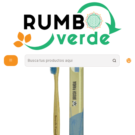
Envío gratis por compras sobre los 59.990 en la provincia de Santiago
Inicio
Cosmética Natural
Higiene Personal
Cepillo Adulto Cerdas Suave Color Celeste BrushPanda