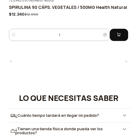
72124421315708
|
Health Natural
SPIRULINA 90 CÁPS. VEGETALES / 500MG Health Natural
-5%
$12.340
$12.990
Cantidad
LO QUE NECESITAS SABER
¿Cuánto tiempo tardará en llegar mi pedido?
¿Tienen una tienda física donde pueda ver los
productos?