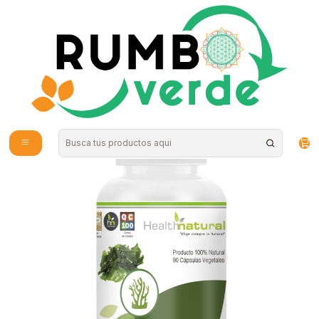
Envío gratis por compras sobre los 59.990 en la provincia de Santiago
Inicio
Vitaminas y Suplementos
Probióticos y Digestión
Chlorella 90 CÁPS. VEGETALES / 500MG Health Natural