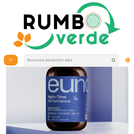
Envío gratis por compras sobre los 59.990 en la provincia de Santiago
Inicio
Vitaminas y Suplementos
Estrés y Sueño
Eunoe - Night Time Performance 90c