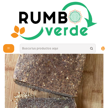
Envío gratis por compras sobre los 59.990 en la provincia de Santiago
Inicio
Alimentos Naturales
Snacks Saludables
Fain - Pan de Nuez Keto 700grs "Congelados, solo disponibles para
retiro en tienda"