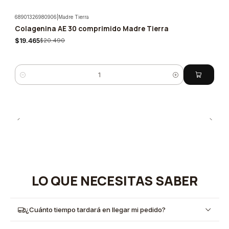
68901326980906
|
Madre Tierra
Colagenina AE 30 comprimido Madre Tierra
-5%
$19.465
$20.490
Cantidad
LO QUE NECESITAS SABER
¿Cuánto tiempo tardará en llegar mi pedido?