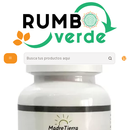
Envío gratis por compras sobre los 59.990 en la provincia de Santiago
Inicio
Vitaminas y Suplementos
Inmunidad
Flexiarticular Forte 60 capsulas Madre Tierra