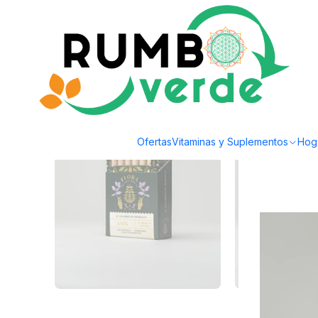
Envío gratis por compras sobre los 59.990 en la provincia de Santiago
Inicio
Plantas y Hierbas
Hierbas Medicinales
Flora - Cajetilla 20 Cigarril
Ofertas
Vitaminas y Suplementos
Hog