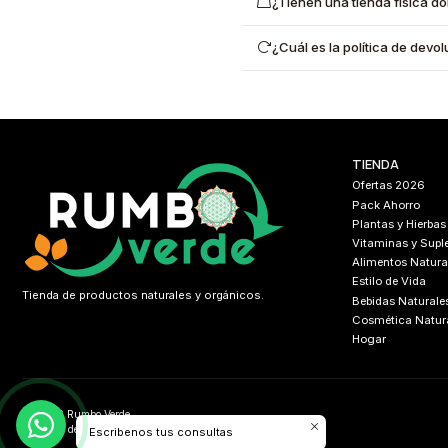
¿Tienen una tienda física d
¿Cuál es la política de dev
TIENDA
Ofertas 2026
Pack Ahorro
Plantas y Hierbas
Vitaminas y Sup
Alimentos Natura
Estilo de Vida
Tienda de productos naturales y orgánicos.
Bebidas Naturale
Cosmética Natur
Hogar
2026 Rumbo Verde.
Todos los derechos reservados.
Desarrollado por
FIXLABS
Escribenos tus consultas