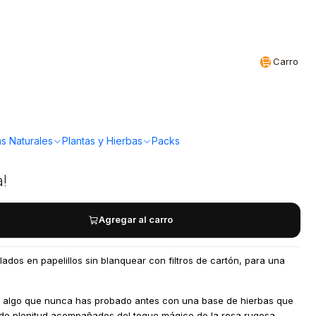
Realizamos envíos a todo Chile
CL
Carro
etilla 20 Cigarrillos
nis
s Naturales
Plantas y Hierbas
Packs
a!
Agregar al carro
lados en papelillos sin blanquear con filtros de cartón, para una
e, algo que nunca has probado antes con una base de hierbas que
s de plenitud acompañados del toque mágico de la rosa rugosa.