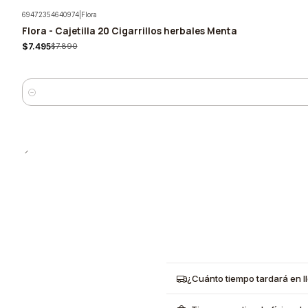
69472354640974
|
Flora
Flora - Cajetilla 20 Cigarrillos herbales Menta
-5%
$7.495
$7.890
Cantidad
¿Cuánto tiempo tardará en l