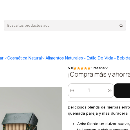
los herbales Anis
|
Flora - Caj
herbales A
ar
Cosmética Natural
Alimentos Naturales
Estilo De Vida
Bebida
5.0
1 reseña
¡Compra más y ahorr
Cantidad
Deliciosos blends de hierbas enro
quemada pareja y más duradera.
Anís: Siente un dulzor suav
te llevaran a vivir momento