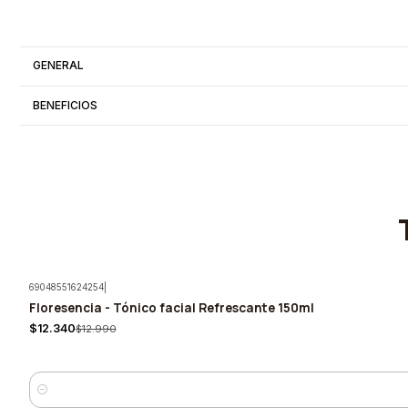
GENERAL
BENEFICIOS
69048551624254
|
Floresencia - Tónico facial Refrescante 150ml
-5%
$12.340
$12.990
Cantidad