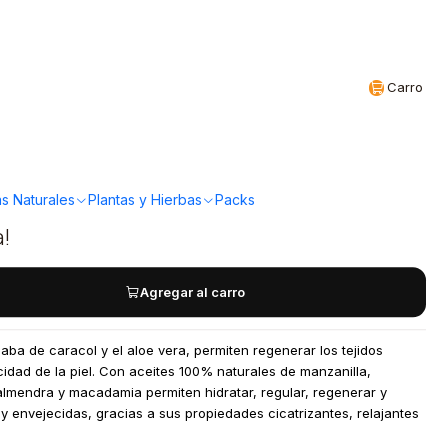
Realizamos envíos a todo Chile
CL
Carro
a - Crema facial
 y regenadora 50grs
s Naturales
Plantas y Hierbas
Packs
a!
Agregar al carro
aba de caracol y el aloe vera, permiten regenerar los tejidos
cidad de la piel. Con aceites 100% naturales de manzanilla,
almendra y macadamia permiten hidratar, regular, regenerar y
 y envejecidas, gracias a sus propiedades cicatrizantes, relajantes