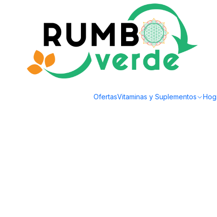
Envío gratis por compras sobre los 59.990 en la provincia de Santiago
Inicio
Cosmética Natural
Cuidado de la Piel
Floresencia - Crema facial h
Ofertas
Vitaminas y Suplementos
Hog