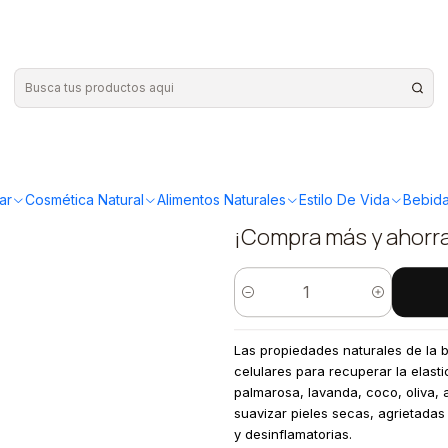
idratante y regenadora 50grs
|
Floresenci
hidratante
ar
Cosmética Natural
Alimentos Naturales
Estilo De Vida
Bebida
¡Compra más y ahorr
Cantidad
Las propiedades naturales de la b
celulares para recuperar la elasti
palmarosa, lavanda, coco, oliva, 
suavizar pieles secas, agrietadas
y desinflamatorias.