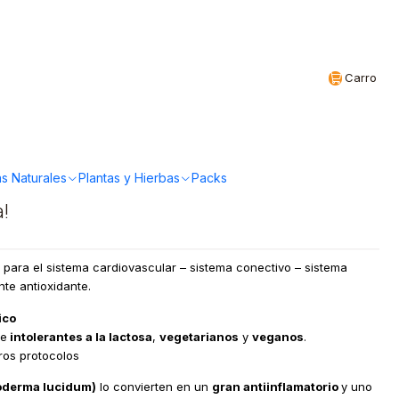
Realizamos envíos a todo Chile
CL
Carro
ma - Reishi en gotas
s Naturales
Plantas y Hierbas
Packs
a!
 para el sistema cardiovascular – sistema conectivo – sistema
nte antioxidante.
ico
e
intolerantes a la lactosa
,
vegetarianos
y
veganos
.
ros protocolos
oderma lucidum)
lo convierten en un
gran antiinflamatorio
y uno