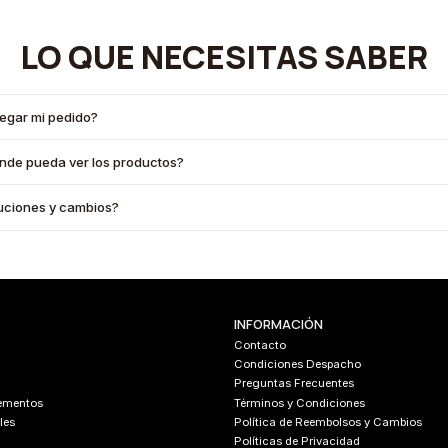
LO QUE NECESITAS SABER
legar mi pedido?
onde pueda ver los productos?
oluciones y cambios?
INFORMACIÓN
Contacto
Condiciones Despacho
Preguntas Frecuentes
lementos
Términos y Condiciones
les
Política de Reembolsos y Cambios
Políticas de Privacidad