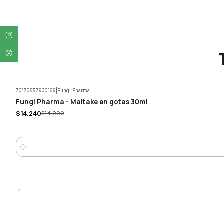
70170657930169
|
Fungi Pharma
Fungi Pharma - Maitake en gotas 30ml
-5%
$14.240
$14.990
Cantidad