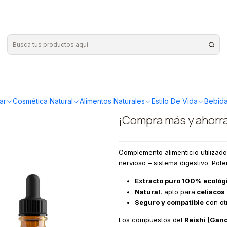
tas 30ml
|
Fungi Phar
30ml
ar
Cosmética Natural
Alimentos Naturales
Estilo De Vida
Bebida
¡Compra más y ahorr
Complemento alimenticio utilizado
nervioso – sistema digestivo. Pote
Extracto puro 100% ecológ
Natural
, apto para
celiacos
Seguro y compatible
con ot
Los compuestos del
Reishi (Gan