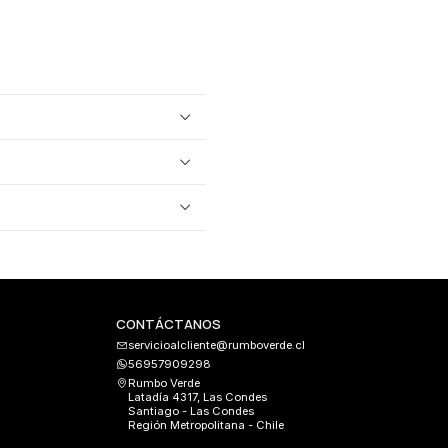
CONTÁCTANOS
servicioalcliente@rumboverde.cl
56957909298
Rumbo Verde
Latadía 4317, Las Condes
Santiago - Las Condes
Región Metropolitana - Chile