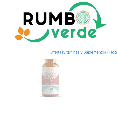
Envío gratis por compras sobre los 59.990 en la provincia de Santiago
Inicio
Vitaminas y Suplementos
Inmunidad
Fungi Pharma - Reishi en go
Ofertas
Vitaminas y Suplementos
Hog