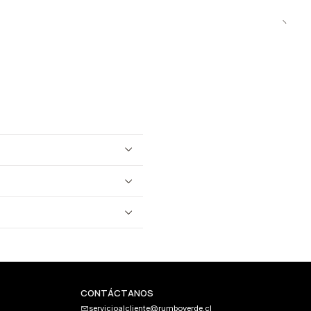
CONTÁCTANOS
servicioalcliente@rumboverde.cl