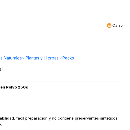
Realizamos envíos a todo Chile
CL
Carro
ural - Bebida de Coco
50grs
s Naturales
Plantas y Hierbas
Packs
a!
o en Polvo 250g
bilidad, fácil preparación y no contiene preservantes sintéticos.
.