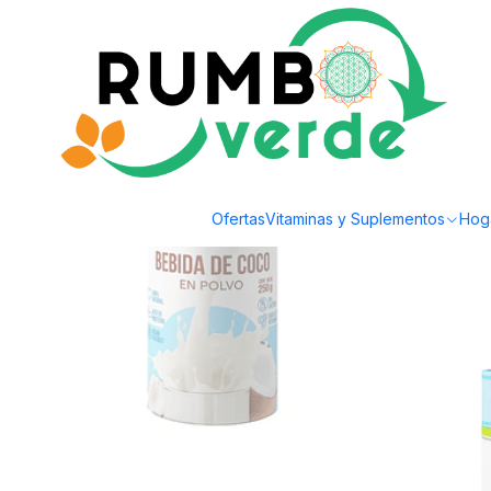
Envío gratis por compras sobre los 59.990 en la provincia de Santiago
Inicio
Bebidas Naturales
Bebidas Vegetales
Health natural - Bebida de 
Ofertas
Vitaminas y Suplementos
Hog