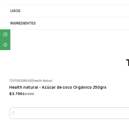
USOS
INGREDIENTES
73211363589343
|
Health Natural
Health natural - Azúcar de coco Orgánico 250grs
-5%
$3.790
$3.990
Cantidad