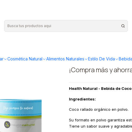
Coco en polvo 250grs
|
Health nat
en polvo 2
ar
Cosmética Natural
Alimentos Naturales
Estilo De Vida
Bebida
¡Compra más y ahorr
Health Natural - Bebida de Coc
Ingredientes:
Coco rallado orgánico en polvo.
Su formato en polvo garantiza esta
Tiene un sabor suave y agradable