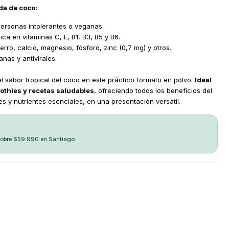
da de coco:
 personas intolerantes o veganas.
ica en vitaminas C, E, B1, B3, B5 y B6.
rro, calcio, magnesio, fósforo, zinc (0,7 mg) y otros.
nas y antivirales.
el sabor tropical del coco en este práctico formato en polvo.
Ideal
othies y recetas saludables
, ofreciendo todos los beneficios del
 y nutrientes esenciales, en una presentación versátil.
sobre $59.990 en Santiago