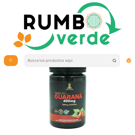
Envío gratis por compras sobre los 59.990 en la provincia de Santiago
Inicio
Vitaminas y Suplementos
Nutrición Deportiva
Inner Health - Guarana 400mg 60c