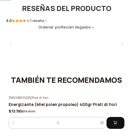
RESEÑAS DEL PRODUCTO
4.0
1 reseña
Ordenar por
Recién llegados
TAMBIÉN TE RECOMENDAMOS
1590349633295
|
Prati di fiori
Energizante (Miel polen propoleo) 400gr Prati di fiori
-5%
$13.195
$13.890
Cantidad