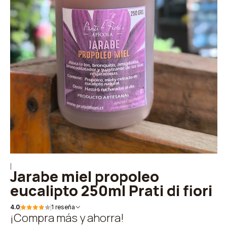
|
Jarabe miel propoleo
eucalipto 250ml Prati di fiori
4.0
1 reseña
¡Compra más y ahorra!