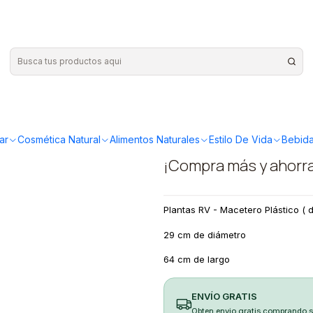
*64cm
|
Plantas RV
29*64cm
ar
Cosmética Natural
Alimentos Naturales
Estilo De Vida
Bebida
¡Compra más y ahorr
Plantas RV - Macetero Plástico ( 
29 cm de diámetro
64 cm de largo
ENVÍO GRATIS
Obten envio gratis comprando 