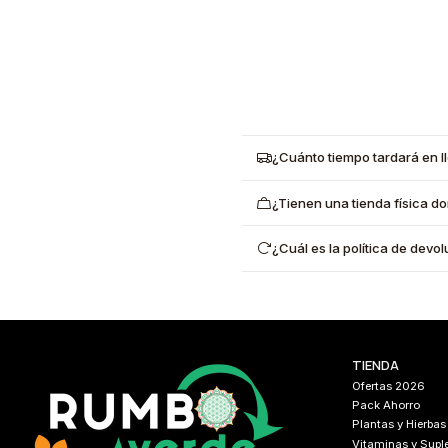
¿Cuánto tiempo tardará en l
¿Tienen una tienda física d
¿Cuál es la política de dev
TIENDA
Ofertas 2026
Pack Ahorro
Plantas y Hierbas
Vitaminas y Sup