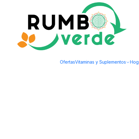
Envío gratis por compras sobre los 59.990 en la provincia de Santiago
Inicio
Plantas y Hierbas
Maceteros
Plantas RV - Macetero Plástico 29
Ofertas
Vitaminas y Suplementos
Hog