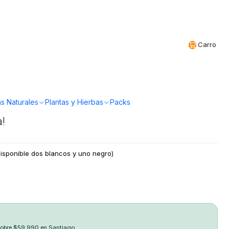
Realizamos envíos a todo Chile
CL
Carro
 - Macetero Plástico
s Naturales
Plantas y Hierbas
Packs
a!
disponible dos blancos y uno negro)
sobre $59.990 en Santiago