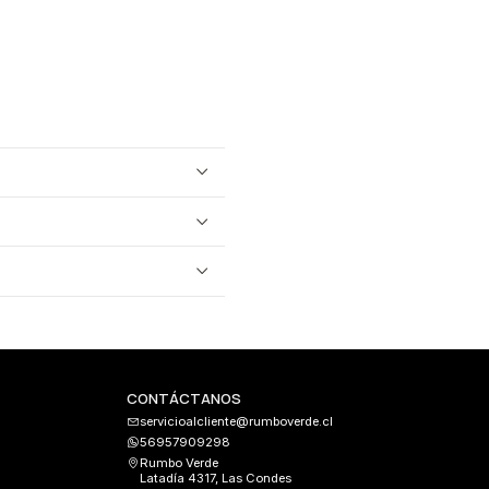
CONTÁCTANOS
servicioalcliente@rumboverde.cl
56957909298
Rumbo Verde
Latadía 4317, Las Condes