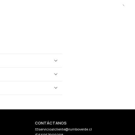
CONTÁCTANOS
servicioalcliente@rumboverde.cl