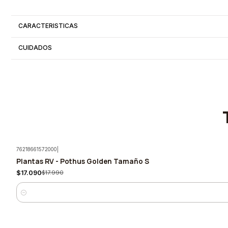
CARACTERISTICAS
CUIDADOS
76218661572000
|
Plantas RV - Pothus Golden Tamaño S
-5%
$17.090
$17.990
Cantidad