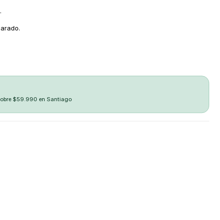
.
arado.
sobre $59.990 en Santiago