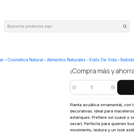
olo en tienda
|
Plantas RV
Retiro sol
ar
Cosmética Natural
Alimentos Naturales
Estilo De Vida
Bebida
¡Compra más y ahorr
Cantidad
Planta acuática ornamental, con 
decorativas. Ideal para macetero
estanques. Prefiere sol suave o 
secar). Perfecta para quienes bus
movimiento, textura y un look exóti