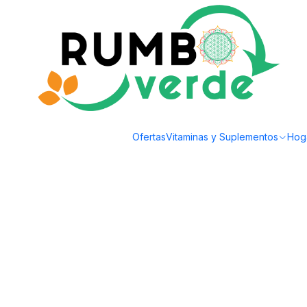
Envío gratis por compras sobre los 59.990 en la provincia de Santiago
Inicio
Plantas y Hierbas
Plantas
Plantas RV - Papiros Tamaño L / Retiro s
Ofertas
Vitaminas y Suplementos
Hog