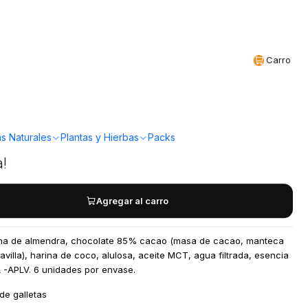
Realizamos envíos a todo Chile
CL
Carro
- MoroKeto más
4gr
s Naturales
Plantas y Hierbas
Packs
a!
Agregar al carro
arina de almendra, chocolate 85% cacao (masa de cacao, manteca
avilla), harina de coco, alulosa, aceite MCT, agua filtrada, esencia
 -APLV. 6 unidades por envase.
de galletas