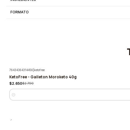
FORMATO
76434364314456
|
ketofree
KetoFree - Galleton Moroketo 40g
-5%
$2.650
$2.790
Cantidad