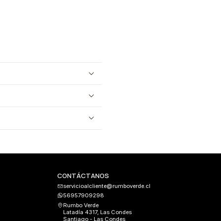
CONTÁCTANOS
servicioalcliente@rumboverde.cl
56957909298
Rumbo Verde
Latadía 4317, Las Condes
Santiago - Las Condes