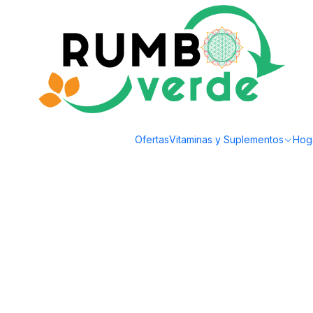
Envío gratis por compras sobre los 59.990 en la provincia de Santiago
Inicio
Alimentos Naturales
Snacks Saludables
KetoFree - MoroKeto más 
Ofertas
Vitaminas y Suplementos
Hog