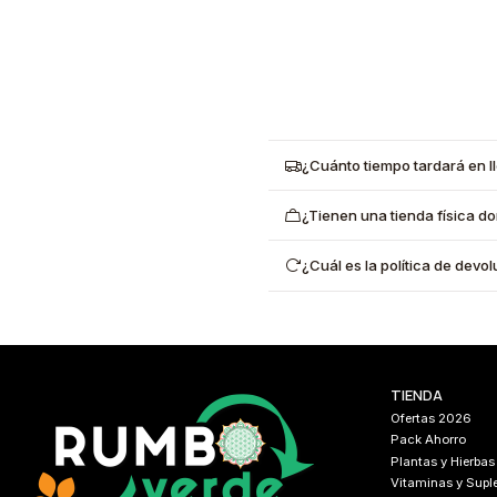
¿Cuánto tiempo tardará en l
¿Tienen una tienda física d
¿Cuál es la política de dev
TIENDA
Ofertas 2026
Pack Ahorro
Plantas y Hierbas
Vitaminas y Sup