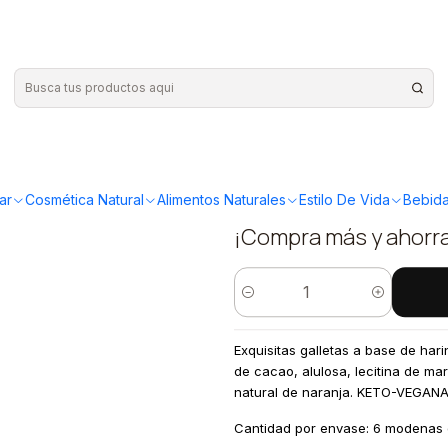
Proteina 54gr
|
KetoFree 
Proteina 5
ar
Cosmética Natural
Alimentos Naturales
Estilo De Vida
Bebida
¡Compra más y ahorr
Cantidad
Exquisitas galletas a base de h
de cacao, alulosa, lecitina de mar
natural de naranja. KETO-VEGANA
Cantidad por envase: 6 modenas 