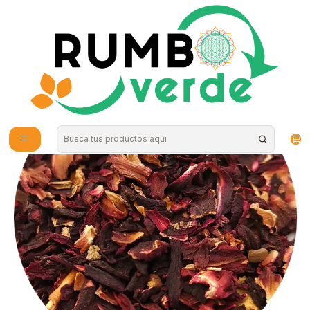
Envío gratis por compras sobre los 59.990 en la provincia de Santiago
Inicio
Bebidas Naturales
Té, Café y Mate
La Tetería - Hibisco tarro 55gr