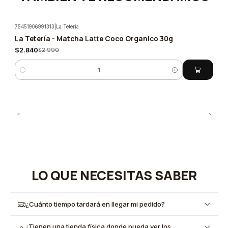
75451906991313
|
La Tetería
La Tetería - Matcha Latte Coco Organico 30g
-5%
$2.840
$2.990
Cantidad
LO QUE NECESITAS SABER
¿Cuánto tiempo tardará en llegar mi pedido?
¿Tienen una tienda física donde pueda ver los