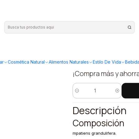
MPALHA spray 20ml
|
LHA - Esen
spray 20m
ar
Cosmética Natural
Alimentos Naturales
Estilo De Vida
Bebida
¡Compra más y ahorr
Cantidad
Descripción
Composición
mpatiens grandulifera.