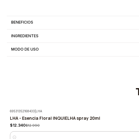
BENEFICIOS
INGREDIENTES
MODO DE USO
69531352168433
|
LHA
LHA - Esencia Floral INQUIELHA spray 20ml
-5%
$12.340
$12.990