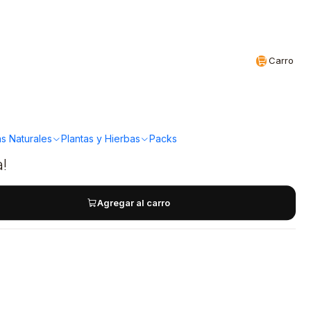
Realizamos envíos a todo Chile
CL
Carro
cia Floral IMPALHA
l
s Naturales
Plantas y Hierbas
Packs
a!
Agregar al carro