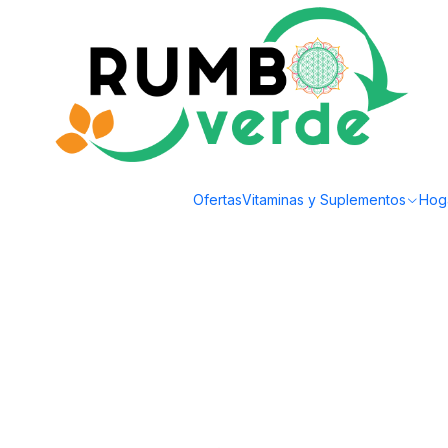
Envío gratis por compras sobre los 59.990 en la provincia de Santiago
Inicio
Vitaminas y Suplementos
Estrés y Sueño
LHA - Esencia Floral I
Ofertas
Vitaminas y Suplementos
Hog