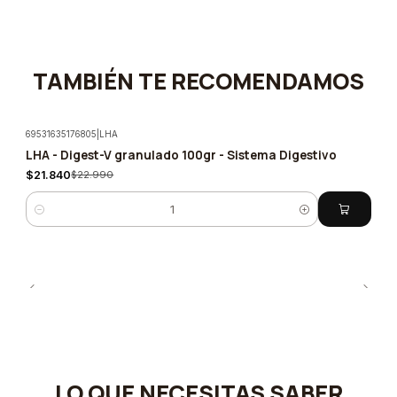
TAMBIÉN TE RECOMENDAMOS
69531635176805
|
LHA
LHA - Digest-V granulado 100gr - Sistema Digestivo
-5%
$21.840
$22.990
Cantidad
LO QUE NECESITAS SABER