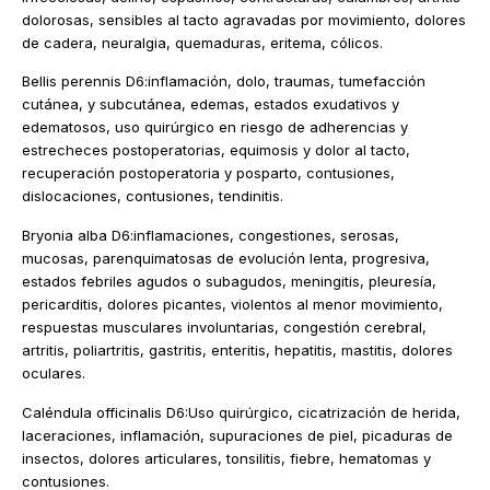
dolorosas, sensibles al tacto agravadas por movimiento, dolores
de cadera, neuralgia, quemaduras, eritema, cólicos.
Bellis perennis D6:inflamación, dolo, traumas, tumefacción
cutánea, y subcutánea, edemas, estados exudativos y
edematosos, uso quirúrgico en riesgo de adherencias y
estrecheces postoperatorias, equimosis y dolor al tacto,
recuperación postoperatoria y posparto, contusiones,
dislocaciones, contusiones, tendinitis.
Bryonia alba D6:inflamaciones, congestiones, serosas,
mucosas, parenquimatosas de evolución lenta, progresiva,
estados febriles agudos o subagudos, meningitis, pleuresía,
pericarditis, dolores picantes, violentos al menor movimiento,
respuestas musculares involuntarias, congestión cerebral,
artritis, poliartritis, gastritis, enteritis, hepatitis, mastitis, dolores
oculares.
Caléndula officinalis D6:Uso quirúrgico, cicatrización de herida,
laceraciones, inflamación, supuraciones de piel, picaduras de
insectos, dolores articulares, tonsilitis, fiebre, hematomas y
contusiones.