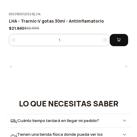
69531806120524
|
LHA
LHA - Trarnic-V gotas 30ml - Antiinflamatorio
-5%
$21.840
$22.990
Cantidad
LO QUE NECESITAS SABER
¿Cuánto tiempo tardará en llegar mi pedido?
¿Tienen una tienda física donde pueda ver los