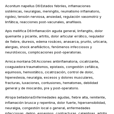
Aconitum napellus D6:Estados febriles, inflamaciones
sistémicas, neuralgias, meningitis, reumatismo inflamatorio,
rigidez, tensión nerviosa, ansiedad, regulación vasomotriz y
linfática, reacciones post-vacunales, anafilaxis.
Apis mellifica D6:Inflamación aguda general, linfangitis, dolor
quemante y picante, artritis, dolor articular errático, requlador
de fiebre, diuresis, edema rosáceo, anasarca, prurito, urticaria,
alergias, shock anafiláctico, fenómenos infecciosos y
neurotóxicos, complicaciones post-operatorias.
Arnica montana D6:Acciones antiinflamatoria, cicatrizante,
coaguiadora traumatismos, epistaxis, congestión cefálica,
equimosis, hemostático, cicatrización, control de dolor,
hiperestesia, neuralgia, excesos y dolores musculares,
fracturas, luxaciones, contusiones, hematomas, debilidad
general y de miocardio, pre y post-operatorio.
Atropa belladona:Enfermedades agudas, fiebre alta, remitente,
inflamación brusca y repentina, dolor fuerte, hipersensibilidad,
neuralgia, congestión local o general, enfermedades
infecciosas, delirio, espasmos, contracturas, calambres, artritis