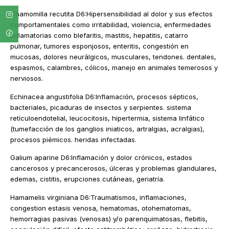
Chamomilla recutita D6:Hipersensibilidad al dolor y sus efectos
comportamentales como irritabilidad, violencia, enfermedades
inflamatorias como blefaritis, mastitis, hepatitis, catarro
pulmonar, tumores esponjosos, enteritis, congestión en
mucosas, dolores neurálgicos, musculares, tendones. dentales,
espasmos, calambres, cólicos, manejo en animales temerosos y
nerviosos.
Echinacea angustifolia D6:Inflamación, procesos sépticos,
bacteriales, picaduras de insectos y serpientes. sistema
retículoendotelial, leucocitosis, hipertermia, sistema linfático
(tumefacción de los ganglios iniaticos, artralgias, acralgias),
procesos piémicos. heridas infectadas.
Galium aparine D6:Inflamación y dolor crónicos, estados
cancerosos y precancerosos, úlceras y problemas glandulares,
edemas, cistitis, erupciones cutáneas, geriatría.
Hamamelis virginiana D6:Traumatismos, inflamaciones,
congestion estasis venosa, hematomas, otohematomas,
hemorragias pasivas (venosas) y/o parenquimatosas, flebitis,