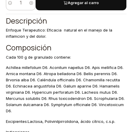
Agregar al carro
Cantidad
Descripción
Enfoque Terapeutico: Eficacia natural en el manejo de la
inflamcion y del dolor.
Composición
Cada 100 g de granulado contiene:
Achillea millefolium D6. Aconitum napellus D6. Apis mellifica D6.
Arnica montana D6. Atropa belladona D6. Bellis perennis D6.
Brvonia alba D6. Caléndula officinalis D6. Chamomilla recutita
D6. Echinacea angustifolia D6. Galium aparine D6. Hamamelis
virginiana D6. Hypericum perforatum D6. Lachesis mutus D6.
Mercurius solubilis D6. Rhus toxicodendron D6. Scrophularia D6.
Solanum dulcamara D6. Symphytum officinale D6. Vincetoxicum
D6.
Excipientes:Lactosa, Polivinilpirrolidona, ácido cítrico, c.s.p.
Indicaciones