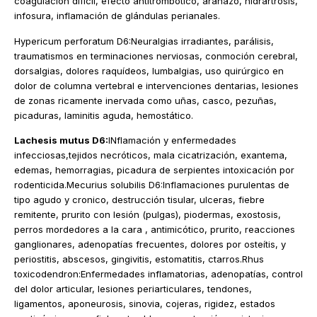
coagulación difícil, efecto antitrombótico, arañazo, hidrartrosis,
infosura, inflamación de glándulas perianales.
Hypericum perforatum D6:Neuralgias irradiantes, parálisis,
traumatismos en terminaciones nerviosas, conmoción cerebral,
dorsalgias, dolores raquídeos, lumbalgias, uso quirúrgico en
dolor de columna vertebral e intervenciones dentarias, lesiones
de zonas ricamente inervada como uñas, casco, pezuñas,
picaduras, laminitis aguda, hemostático.
Lachesis mutus D6:
INflamación y enfermedades
infecciosas,tejidos necróticos, mala cicatrización, exantema,
edemas, hemorragias, picadura de serpientes intoxicación por
rodenticida.Mecurius solubilis D6:Inflamaciones purulentas de
tipo agudo y cronico, destrucción tisular, ulceras, fiebre
remitente, prurito con lesión (pulgas), piodermas, exostosis,
perros mordedores a la cara , antimicótico, prurito, reacciones
ganglionares, adenopatías frecuentes, dolores por osteítis, y
periostitis, abscesos, gingivitis, estomatitis, ctarros.Rhus
toxicodendron:Enfermedades inflamatorias, adenopatías, control
del dolor articular, lesiones periarticulares, tendones,
ligamentos, aponeurosis, sinovia, cojeras, rigidez, estados