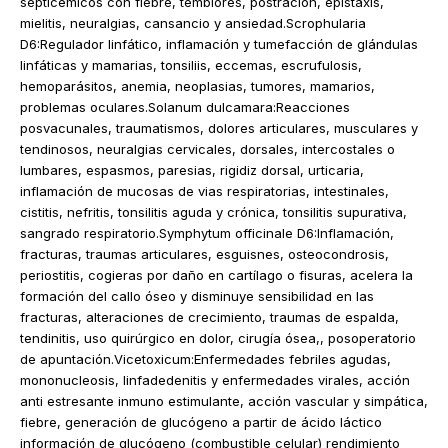
septicémicos con fiebre, temblores, postración, epistaxis,
mielitis, neuralgias, cansancio y ansiedad.Scrophularia
D6:Regulador linfático, inflamación y tumefacción de glándulas
linfáticas y mamarias, tonsiliis, eccemas, escrufulosis,
hemoparásitos, anemia, neoplasias, tumores, mamarios,
problemas oculares.Solanum dulcamara:Reacciones
posvacunales, traumatismos, dolores articulares, musculares y
tendinosos, neuralgias cervicales, dorsales, intercostales o
lumbares, espasmos, paresias, rigidiz dorsal, urticaria,
inflamación de mucosas de vias respiratorias, intestinales,
cistitis, nefritis, tonsilitis aguda y crónica, tonsilitis supurativa,
sangrado respiratorio.Symphytum officinale D6:Inflamación,
fracturas, traumas articulares, esguisnes, osteocondrosis,
periostitis, cogieras por daño en cartílago o fisuras, acelera la
formación del callo óseo y disminuye sensibilidad en las
fracturas, alteraciones de crecimiento, traumas de espalda,
tendinitis, uso quirúrgico en dolor, cirugía ósea,, posoperatorio
de apuntación.Vicetoxicum:Enfermedades febriles agudas,
mononucleosis, linfadedenitis y enfermedades virales, acción
anti estresante inmuno estimulante, acción vascular y simpática,
fiebre, generación de glucógeno a partir de ácido láctico
información de glucógeno (combustible celular) rendimiento