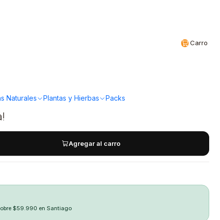
Realizamos envíos a todo Chile
CL
Carro
isglicinato Pure 120
ellplus
s Naturales
Plantas y Hierbas
Packs
a!
Agregar al carro
sobre $59.990 en Santiago