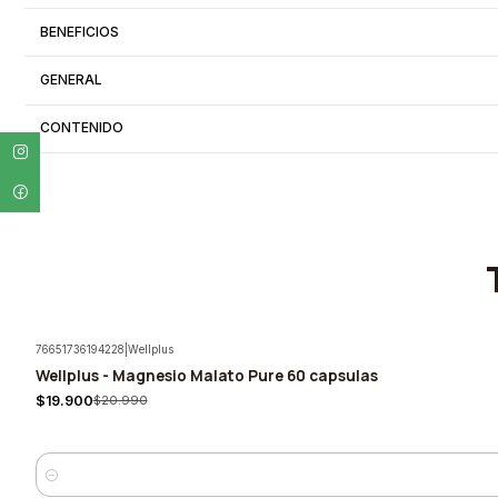
BENEFICIOS
GENERAL
CONTENIDO
76651736194228
|
Wellplus
Wellplus - Magnesio Malato Pure 60 capsulas
-5%
$19.900
$20.990
Cantidad