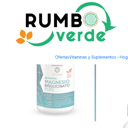
Envío gratis por compras sobre los 59.990 en la provincia de Santiago
Inicio
Vitaminas y Suplementos
Inmunidad
Magnesio Bisglicinato Pure 
Ofertas
Vitaminas y Suplementos
Hog