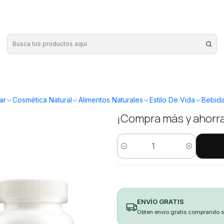
120 cápsulas Wellplus
|
Magnesio B
cápsulas W
ar
Cosmética Natural
Alimentos Naturales
Estilo De Vida
Bebida
¡Compra más y ahorr
Cantidad
ENVÍO GRATIS
Obten envio gratis comprando 