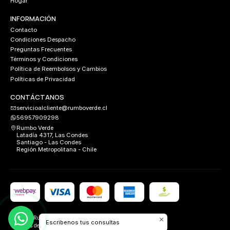
Hogar
INFORMACIÓN
Contacto
Condiciones Despacho
Preguntas Frecuentes
Términos y Condiciones
Política de Reembolsos y Cambios
Políticas de Privacidad
CONTÁCTANOS
servicioalcliente@rumboverde.cl
56957909298
Rumbo Verde
Latadía 4317, Las Condes
Santiago - Las Condes
Región Metropolitana - Chile
2026 Rumbo Verde.
Escribenos tus consultas
Todos los derechos reservados.
Desarrollado por
FIXLABS