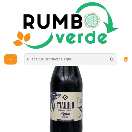
Envío gratis por compras sobre los 59.990 en la provincia de Santiago
Inicio
Vitaminas y Suplementos
Antioxidantes
Maqueo - Nectar de Maqui 250ml