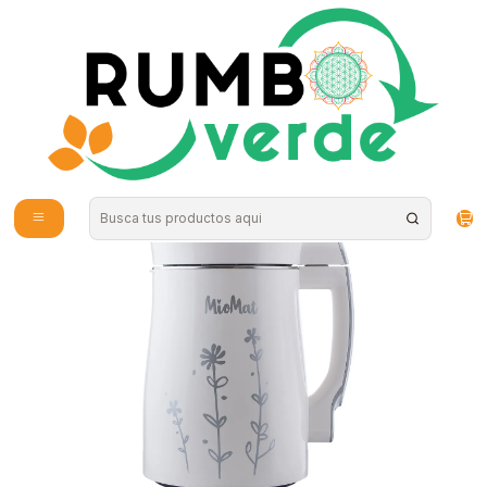
Envío gratis por compras sobre los 59.990 en la provincia de Santiago
Inicio
Hogar
Electrodomesticos
Miomat Clasica Unidad Electrónica Miobio