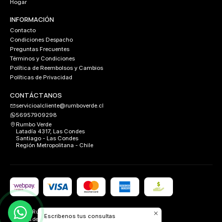
Hogar
INFORMACIÓN
Contacto
Condiciones Despacho
Preguntas Frecuentes
Términos y Condiciones
Política de Reembolsos y Cambios
Políticas de Privacidad
CONTÁCTANOS
servicioalcliente@rumboverde.cl
56957909298
Rumbo Verde
Latadía 4317, Las Condes
Santiago - Las Condes
Región Metropolitana - Chile
2026 Rumbo Verde.
Escribenos tus consultas
Todos los derechos reservados.
Desarrollado por
FIXLABS