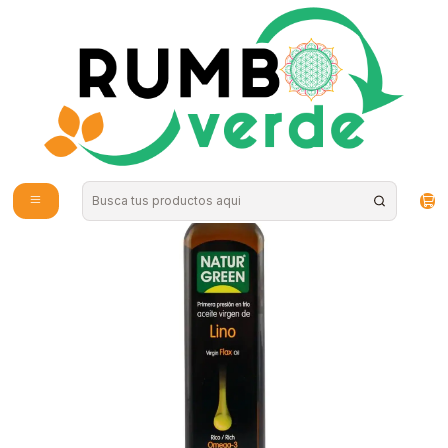
Envío gratis por compras sobre los 59.990 en la provincia de Santiago
Inicio
Alimentos Naturales
Aceites y Mantequillas
Natur Green - Aceite de Lino Organico 250ml