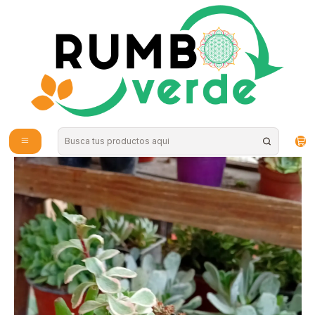
Envío gratis por compras sobre los 59.990 en la provincia de Santiago
Inicio
Plantas y Hierbas
Plantas
Plantas de Exterior
Plantas RV - Arreglo Suculenta tamaño S