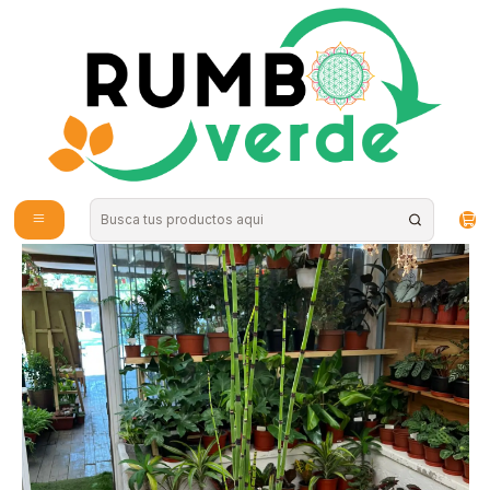
Envío gratis por compras sobre los 59.990 en la provincia de Santiago
Inicio
Plantas y Hierbas
Plantas
Plantas de Exterior
Plantas RV - Equisetum tamaño M / Retiro en tienda