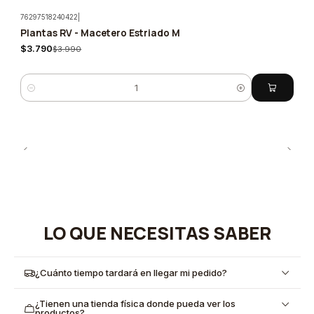
76297518240422
|
Plantas RV - Macetero Estriado M
-5%
$3.790
$3.990
Cantidad
LO QUE NECESITAS SABER
¿Cuánto tiempo tardará en llegar mi pedido?
¿Tienen una tienda física donde pueda ver los
productos?