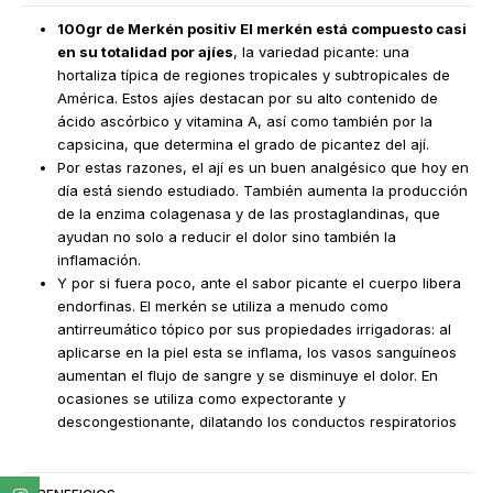
100gr de Merkén positiv El merkén está compuesto casi
en su totalidad por ajíes
, la variedad picante: una
hortaliza típica de regiones tropicales y subtropicales de
América. Estos ajíes destacan por su alto contenido de
ácido ascórbico y vitamina A, así como también por la
capsicina, que determina el grado de picantez del ají.
Por estas razones, el ají es un buen analgésico que hoy en
día está siendo estudiado. También aumenta la producción
de la enzima colagenasa y de las prostaglandinas, que
ayudan no solo a reducir el dolor sino también la
inflamación.
Y por si fuera poco, ante el sabor picante el cuerpo libera
endorfinas. El merkén se utiliza a menudo como
antirreumático tópico por sus propiedades irrigadoras: al
aplicarse en la piel esta se inflama, los vasos sanguíneos
aumentan el flujo de sangre y se disminuye el dolor. En
ocasiones se utiliza como expectorante y
descongestionante, dilatando los conductos respiratorios