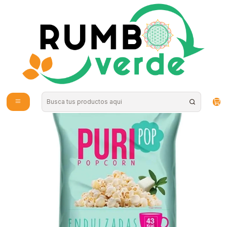
Envío gratis por compras sobre los 59.990 en la provincia de Santiago
Inicio
Alimentos Naturales
Snacks Saludables
PuriPop - Cabritas sin gluten Endulzadas 210gr