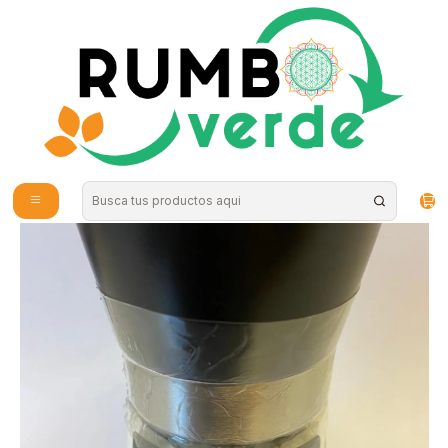
Envío gratis por compras sobre los 59.990 en la provincia de Santiago
Inicio
Alimentos Naturales
Sal Premiun de Mix Finas Hierbas 160g Puerto Atacama