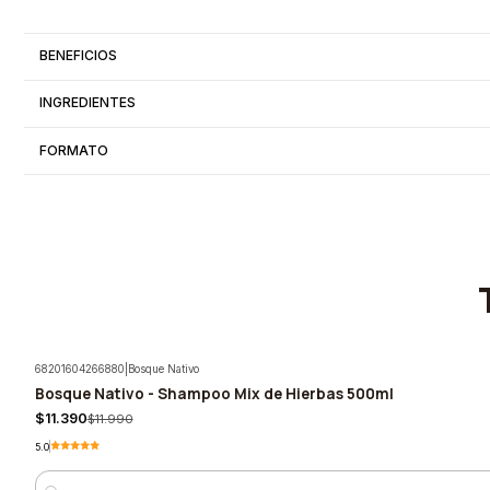
BENEFICIOS
INGREDIENTES
FORMATO
68201604266880
|
Bosque Nativo
Bosque Nativo - Shampoo Mix de Hierbas 500ml
-5%
$11.390
$11.990
5.0