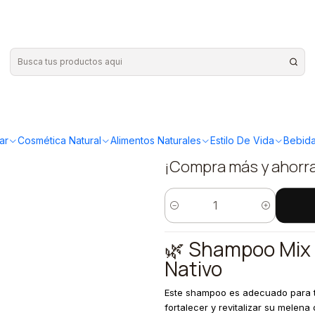
bolaria Bosque Nativo
|
Shampoo Mi
Herbolaria
ar
Cosmética Natural
Alimentos Naturales
Estilo De Vida
Bebida
¡Compra más y ahorr
Cantidad
🌿 Shampoo Mix 
Nativo
Este shampoo es adecuado para t
fortalecer y revitalizar su melena