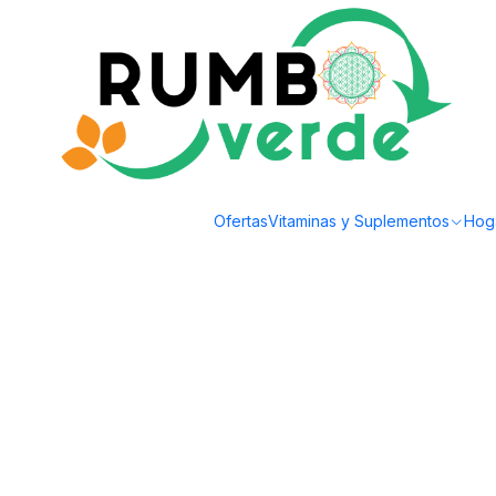
Envío gratis por compras sobre los 59.990 en la provincia de Santiago
Inicio
Cosmética Natural
Cuidado Capilar
Shampoo Mix de Hierbas 1L Her
Ofertas
Vitaminas y Suplementos
Hog