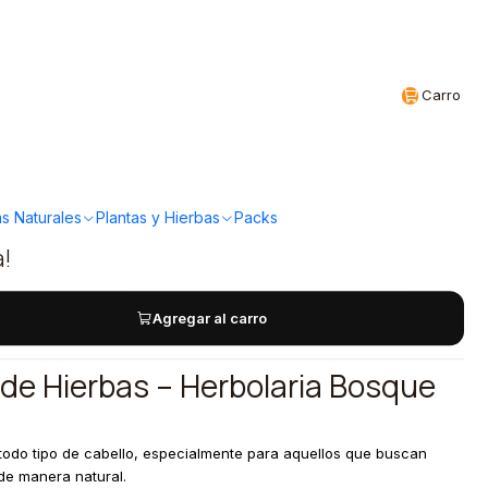
Realizamos envíos a todo Chile
CL
Carro
x de Hierbas 1L
 Bosque Nativo
s Naturales
Plantas y Hierbas
Packs
a!
Agregar al carro
de Hierbas – Herbolaria Bosque
odo tipo de cabello, especialmente para aquellos que buscan
 de manera natural.