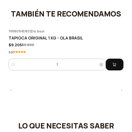
TAMBIÉN TE RECOMENDAMOS
74198519451821
|
Ola brasil
TAPIOCA ORIGINAL 1 KG - OLA BRASIL
-5%
$9.205
$9.690
5.0
Cantidad
LO QUE NECESITAS SABER