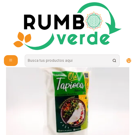
Envío gratis por compras sobre los 59.990 en la provincia de Santiago
Inicio
Alimentos Naturales
Harinas y Mezclas
TAPIOCA ORIGINAL 500GRS - OLA BRASIL