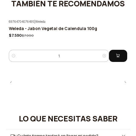
TAMBIÉN TE RECOMENDAMOS
69764704076495
|
Weleda
Weleda - Jabon Vegetal de Calendula 100g
-5%
$7.590
$7.990
Cantidad
LO QUE NECESITAS SABER
¿Cuánto tiempo tardará en llegar mi pedido?