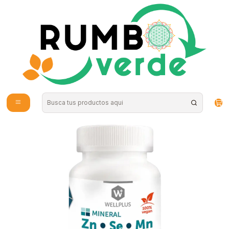
Envío gratis por compras sobre los 59.990 en la provincia de Santiago
Inicio
Vitaminas y Suplementos
Wellplus Zn.Se.Mn 60 capsulas