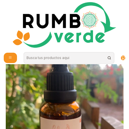
Envío gratis por compras sobre los 59.990 en la provincia de Santiago
Inicio
Vitaminas y Suplementos
Nutrición Deportiva
ZenLab - Extracto Cordyceps 30ml