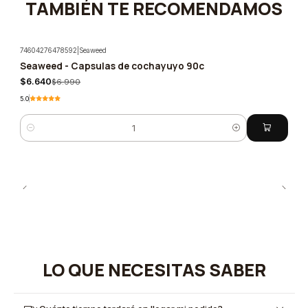
TAMBIÉN TE RECOMENDAMOS
74604276478592
|
Seaweed
Seaweed - Capsulas de cochayuyo 90c
-5%
$6.640
$6.990
5.0
Cantidad
LO QUE NECESITAS SABER