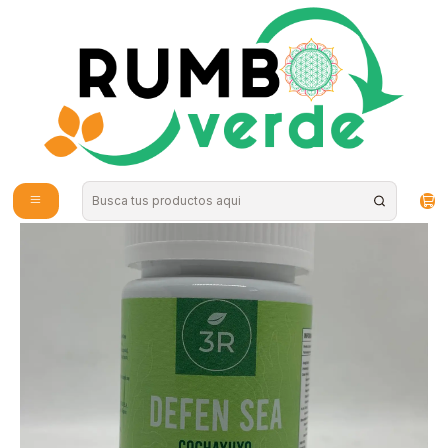
Envío gratis por compras sobre los 59.990 en la provincia de Santiago
Inicio
Vitaminas y Suplementos
Probióticos y Digestión
Cochayuyo con vitamina C Defen Sea 90 cápsulas 3R