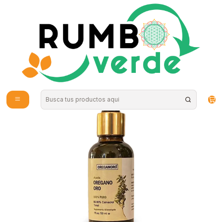
Envío gratis por compras sobre los 59.990 en la provincia de Santiago
Inicio
Vitaminas y Suplementos
Probióticos y Digestión
Aceite de Orégano Oro 100% natural 30 ml MadreTierra