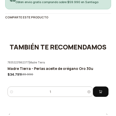
Obten envio gratis comprando sobre $59.990 en Santiago
COMPARTE ESTE PRODUCTO
TAMBIÉN TE RECOMENDAMOS
78353231962377
|
Madre Tierra
Madre Tierra - Perlas aceite de orégano Oro 30u
-13%
$34.791
$39.990
Cantidad