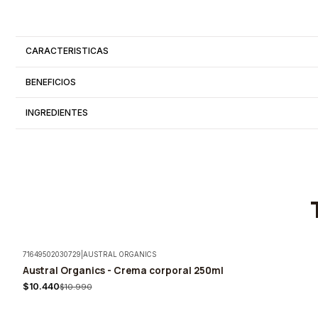
CARACTERISTICAS
BENEFICIOS
INGREDIENTES
71649502030729
|
AUSTRAL ORGANICS
Austral Organics - Crema corporal 250ml
-5%
$10.440
$10.990