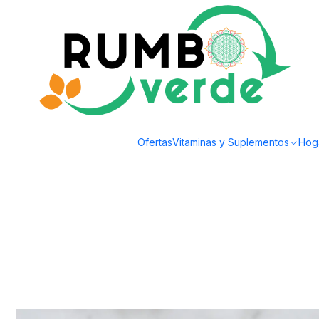
Envío gratis por compras sobre los 59.990 en la provincia de Santiago
Inicio
Cosmética Natural
Cuidado de la Piel
Austral Organics - Unguent
Ofertas
Vitaminas y Suplementos
Hog