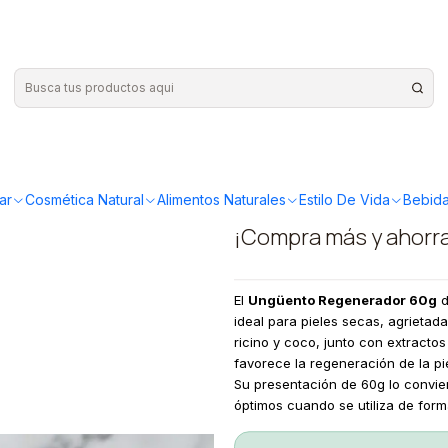
o Regenerador 60g
|
Austral Or
Regenerad
ar
Cosmética Natural
Alimentos Naturales
Estilo De Vida
Bebida
¡Compra más y ahorr
El
Ungüento Regenerador 60g
ideal para pieles secas, agrietad
ricino y coco, junto con extracto
favorece la regeneración de la pie
Su presentación de 60g lo convier
óptimos cuando se utiliza de form