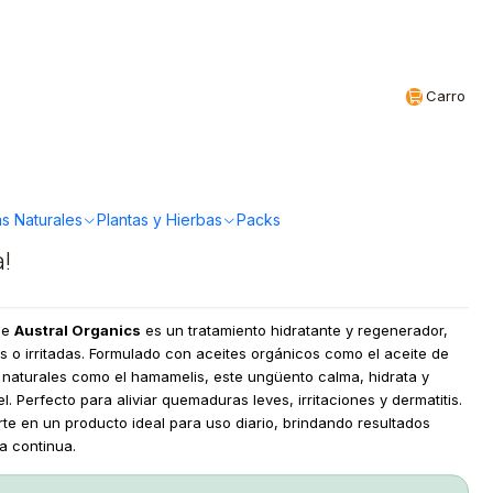
Realizamos envíos a todo Chile
CL
Carro
ganics - Unguento
or 60g
s Naturales
Plantas y Hierbas
Packs
a!
de
Austral Organics
es un tratamiento hidratante y regenerador,
as o irritadas. Formulado con aceites orgánicos como el aceite de
s naturales como el hamamelis, este ungüento calma, hidrata y
l. Perfecto para aliviar quemaduras leves, irritaciones y dermatitis.
te en un producto ideal para uso diario, brindando resultados
a continua.