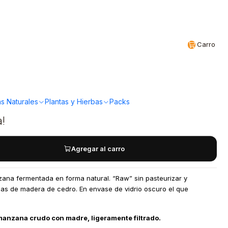
Realizamos envíos a todo Chile
CL
Carro
-Vinagre de Sidra de
rganico 500ml
s Naturales
Plantas y Hierbas
Packs
a!
Agregar al carro
ana fermentada en forma natural. “Raw” sin pasteurizar y
as de madera de cedro. En envase de vidrio oscuro el que
manzana crudo con madre, ligeramente filtrado.