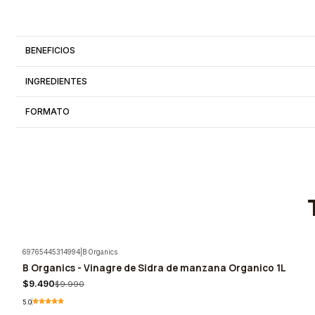
BENEFICIOS
INGREDIENTES
FORMATO
69765445314994
|
B Organics
B Organics - Vinagre de Sidra de manzana Organico 1L
-5%
$9.490
$9.990
5.0