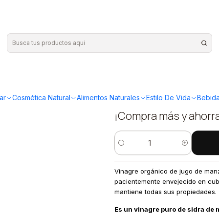
de Manzana Organico 500ml
|
B Organics
Manzana O
ar
Cosmética Natural
Alimentos Naturales
Estilo De Vida
Bebida
¡Compra más y ahorr
Cantidad
Vinagre orgánico de jugo de manz
pacientemente envejecido en cub
mantiene todas sus propiedades.
Es un vinagre puro de sidra de 