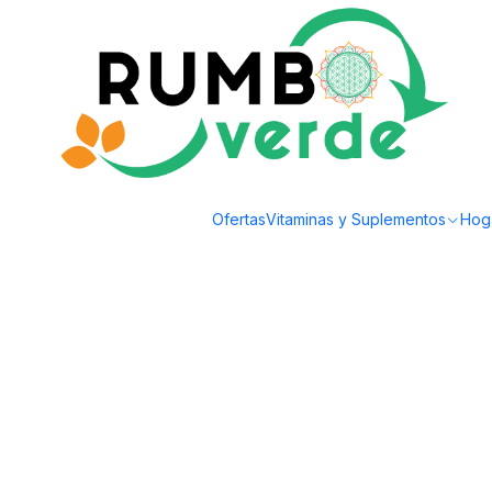
Envío gratis por compras sobre los 59.990 en la provincia de Santiago
Inicio
Alimentos Naturales
Fermentados
B Organics-Vinagre de Sidra 
Ofertas
Vitaminas y Suplementos
Hog