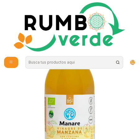
Envío gratis por compras sobre los 59.990 en la provincia de Santiago
Inicio
Alimentos Naturales
Fermentados
Manare - Vinagre de Manzana con Cúrcuma y Jengibre 500ml