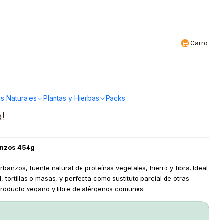
Realizamos envíos a todo Chile
CL
Carro
ll - Harina de
 454g
s Naturales
Plantas y Hierbas
Packs
a!
banzos 454g
banzos, fuente natural de proteínas vegetales, hierro y fibra. Ideal
 tortillas o masas, y perfecta como sustituto parcial de otras
 Producto vegano y libre de alérgenos comunes.