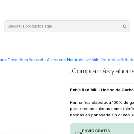
rbanzos 454g
|
Bobs Red Mi
garbanzos
ar
Cosmética Natural
Alimentos Naturales
Estilo De Vida
Bebida
¡Compra más y ahorr
Bob’s Red Mill - Harina de Gar
Harina fina elaborada 100% de gar
para recetas saladas como falafel,
harinas en panadería sin gluten.
ENVÍO GRATIS