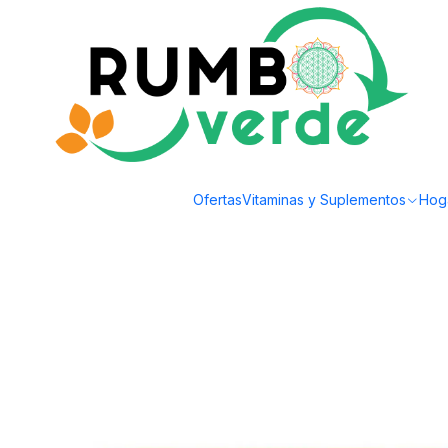
Envío gratis por compras sobre los 59.990 en la provincia de Santiago
Inicio
Estilo de Vida
Celiacos / Sin Gluten
Bobs Red Mill - Harina de ga
Ofertas
Vitaminas y Suplementos
Hog