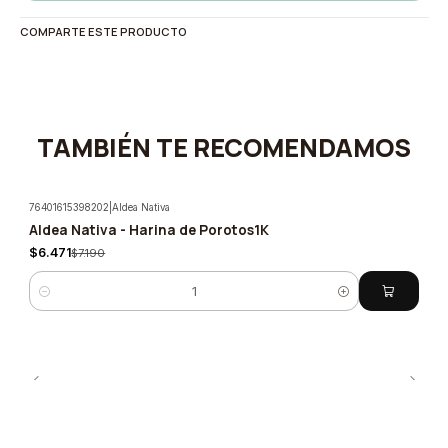
COMPARTE ESTE PRODUCTO
TAMBIÉN TE RECOMENDAMOS
76401615398202
|
Aldea Nativa
Aldea Nativa - Harina de Porotos1K
-10%
$6.471
$7.190
Cantidad