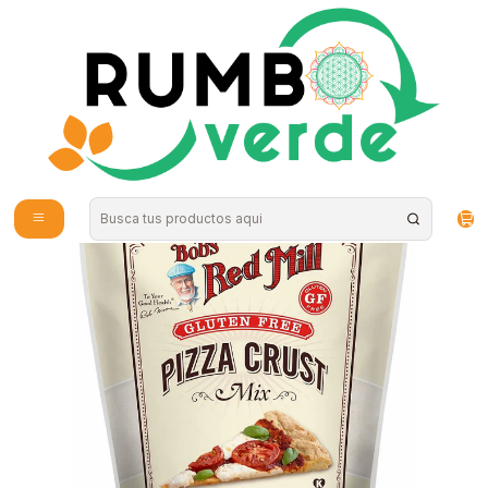
Envío gratis por compras sobre los 59.990 en la provincia de Santiago
Inicio
Estilo de Vida
Celiacos / Sin Gluten
Bobs Red Mill - Mezcla masa pizza 450g