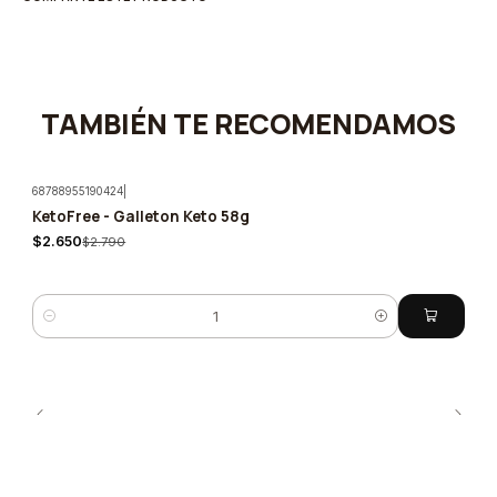
TAMBIÉN TE RECOMENDAMOS
68788955190424
|
KetoFree - Galleton Keto 58g
-5%
$2.650
$2.790
Cantidad