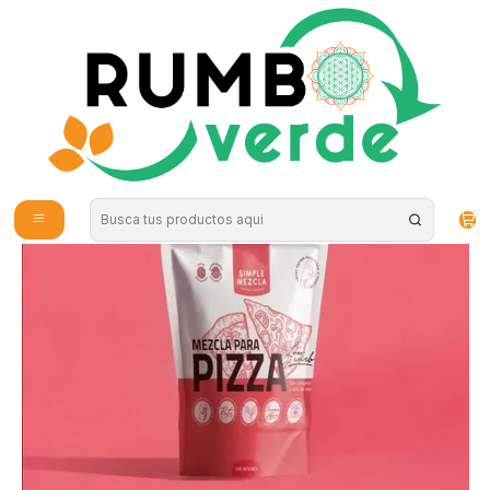
Envío gratis por compras sobre los 59.990 en la provincia de Santiago
Inicio
Alimentos Naturales
Superalimentos en Polvo
Simple Mezcla - Mezcla para Pizza Low carb 290g