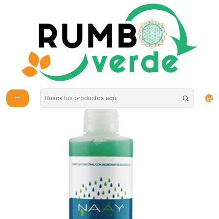
Envío gratis por compras sobre los 59.990 en la provincia de Santiago
Inicio
Cosmética Natural
Cuidado de la Piel
Calming gel frio arnica Naay