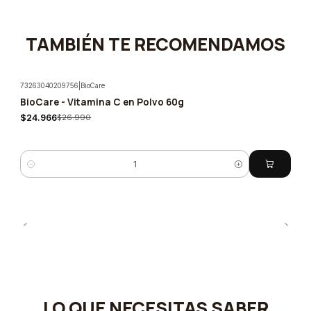
TAMBIÉN TE RECOMENDAMOS
73263040209756
|
BioCare
BioCare - Vitamina C en Polvo 60g
-7%
$24.966
$26.990
Cantidad
LO QUE NECESITAS SABER