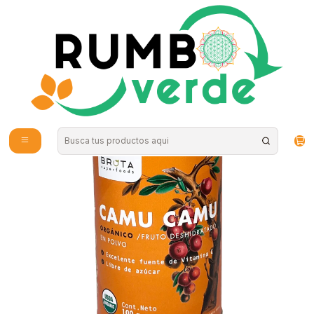
Envío gratis por compras sobre los 59.990 en la provincia de Santiago
Inicio
Alimentos Naturales
Superalimentos en Polvo
Camu Camu 100gr Polvo Brota