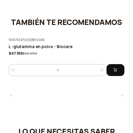
TAMBIÉN TE RECOMENDAMOS
1655763470220
|
BIOCARE
L -glutamina en polvo - Biocare
-7%
$47.166
$50.990
Cantidad
LO QUE NECESITAS SABER