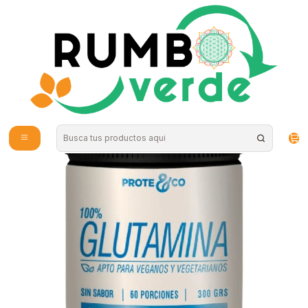
Envío gratis por compras sobre los 59.990 en la provincia de Santiago
Inicio
Alimentos Naturales
Superalimentos en Polvo
Prote and Co - Glutamina en polvo 300grs